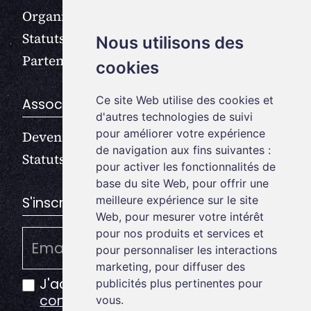
Organisation
Statuts
Nous utilisons des
Partenaires
cookies
Ce site Web utilise des cookies et
Association
d'autres technologies de suivi
pour améliorer votre expérience
Devenir membre
de navigation aux fins suivantes :
Statuts
pour activer les fonctionnalités de
base du site Web
,
pour offrir une
meilleure expérience sur le site
S'inscrire à la newsletter
Web
,
pour mesurer votre intérêt
pour nos produits et services et
pour personnaliser les interactions
marketing
,
pour diffuser des
J'accepte la
politique de
publicités plus pertinentes pour
confidentialité
vous
.