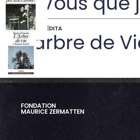
Ô Vous que j
→
1991
•
CABÉDITA
L'arbre de V
→
FONDATION
MAURICE ZERMATTEN