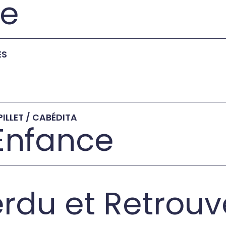
te
ES
ILLET / CABÉDITA
’Enfance
erdu et Retrouv