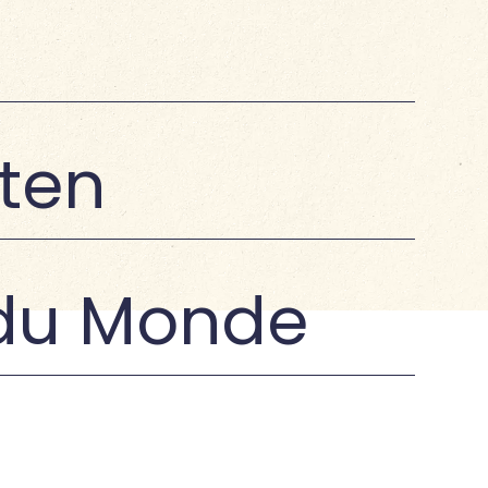
ten
e du Monde