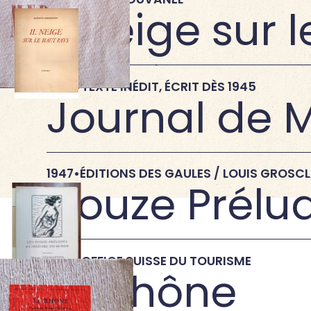
Il Neige sur 
→
1945
•
TEXTE INÉDIT, ÉCRIT DÈS 1945
Journal de 
→
1947
•
ÉDITIONS DES GAULES / LOUIS GROSC
Douze Prélud
→
1948
•
OFFICE SUISSE DU TOURISME
Le Rhône