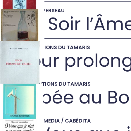
1976
•
AU VERSEAU
Un Soir l’Âm
→
1976
•
EDITIONS DU TAMARIS
Pour prolong
→
1986
•
EDITIONS DU TAMARIS
L'Épée au B
→
1990
•
VALMEDIA / CABÉDITA