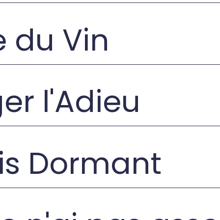
e du Vin
er l'Adieu
ois Dormant