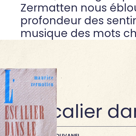
Zermatten nous ébloui
profondeur des senti
musique des mots cho
1942
•
ROTH
L'Escalier da
→
1945
•
CH.- G. DUVANEL