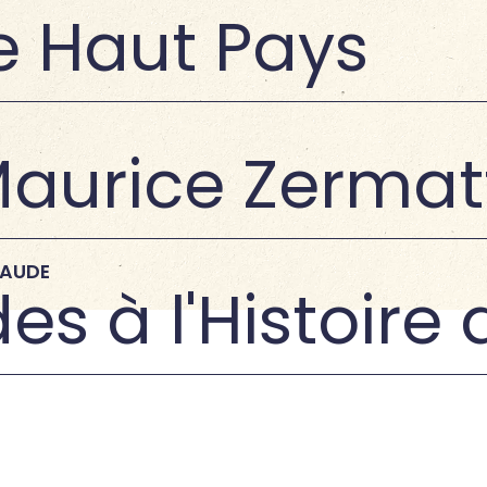
le Haut Pays
Maurice Zermat
LAUDE
es à l'Histoir