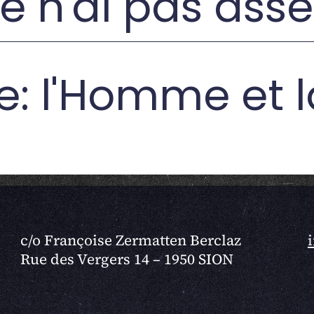
e n'ai pas asse
ie: l'Homme et l
c/o Françoise Zermatten Berclaz
Rue des Vergers 14 – 1950 SION