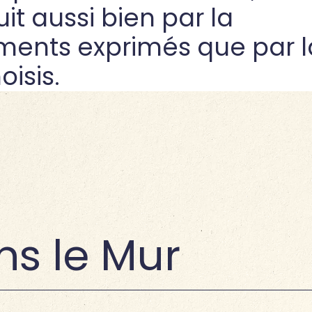
t aussi bien par la
ments exprimés que par l
isis.
ns le Mur