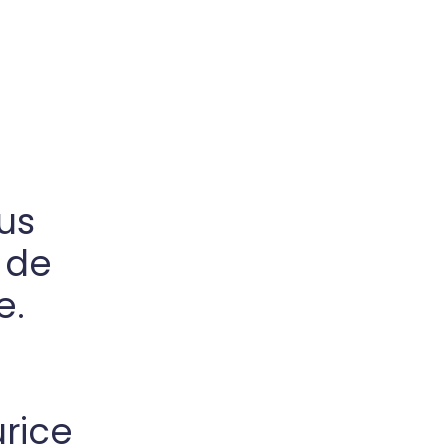
us
t de
e.
urice