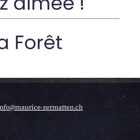
z aimée !
a Forêt
info@maurice-zermatten.ch