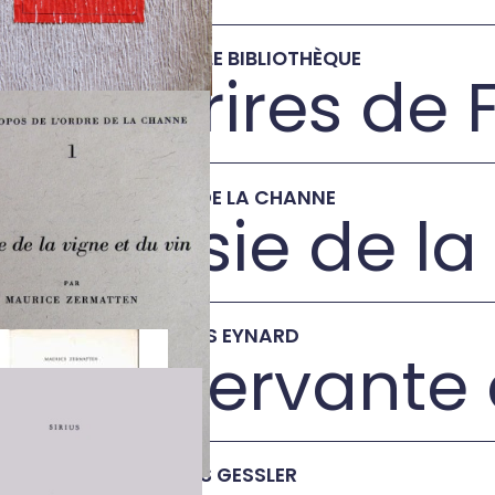
→
1953
•
NOUVELLE BIBLIOTHÈQUE
Sourires de 
→
1958
•
ORDRE DE LA CHANNE
Poésie de la
→
1959
•
EDITIONS EYNARD
La Servante
→
1965
•
ÉDTIONS GESSLER