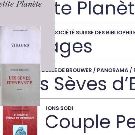
Petite Planè
→
1968
•
SPES / SOCIÉTÉ SUISSE DES BIBLIOPHIL
Visages
→
1968
•
DESCLÉE DE BROUWER / PANORAMA / P
Les Sèves d
→
1969
•
ÉDITIONS SODI
Le Couple P
→