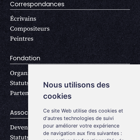
Correspondances
Écrivains
Compositeurs
Peintres
Fondation
Organisation
Statuts
Nous utilisons des
Partenaires
cookies
Ce site Web utilise des cookies et
Association
d'autres technologies de suivi
pour améliorer votre expérience
Devenir membre
de navigation aux fins suivantes :
Statuts