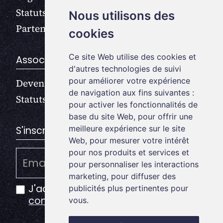
Statuts
Nous utilisons des
Partenaires
cookies
Ce site Web utilise des cookies et
Association
d'autres technologies de suivi
pour améliorer votre expérience
Devenir membre
de navigation aux fins suivantes :
Statuts
pour activer les fonctionnalités de
base du site Web
,
pour offrir une
meilleure expérience sur le site
S'inscrire à la newsletter
Web
,
pour mesurer votre intérêt
pour nos produits et services et
pour personnaliser les interactions
marketing
,
pour diffuser des
J'accepte la
politique de
publicités plus pertinentes pour
confidentialité
vous
.